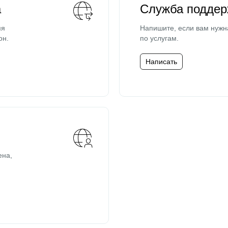
а
Служба поддер
мя
Напишите, если вам нужн
он.
по услугам.
Написать
ена,