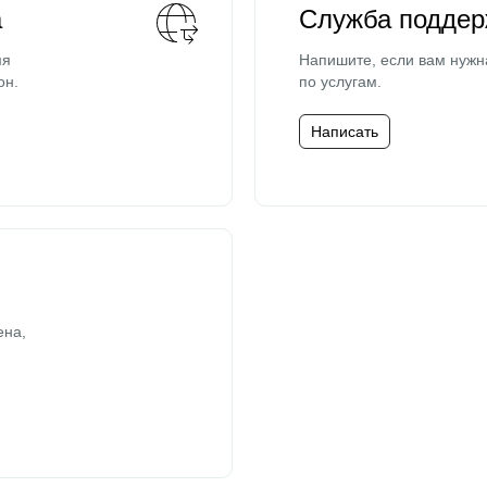
а
Служба поддер
мя
Напишите, если вам нужн
он.
по услугам.
Написать
ена,