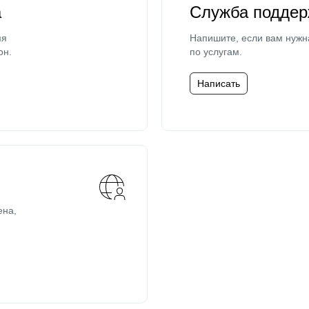
а
Служба поддер
мя
Напишите, если вам нужн
он.
по услугам.
Написать
ена,